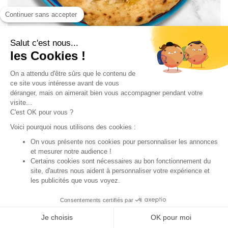
Continuer sans accepter
NOUVELLE RECETTE
Salut c'est nous...
les Cookies !
COMPOSITION
ALLERGÈNES
On a attendu d'être sûrs que le contenu de
ce site vous intéresse avant de vous
déranger, mais on aimerait bien vous accompagner pendant votre
Fior di latte, fromage de chèvre, miel, coppa, éclats de
visite...
noisettes, oignon rouge, basilic
C'est OK pour vous ?
Voici pourquoi nous utilisons des cookies :
D’AUTRES ONT AUSSI AIMÉ :
On vous présente nos cookies pour personnaliser les annonces
et mesurer notre audience !
Certains cookies sont nécessaires au bon fonctionnement du
site, d'autres nous aident à personnaliser votre expérience et
les publicités que vous voyez.
Consentements certifiés par
AJOUTER
Je choisis
OK pour moi