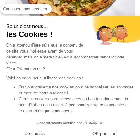
Continuer sans accepter
NOUVEAU
Salut c'est nous...
les Cookies !
COMPOSITION
ALLERGÈNES
On a attendu d'être sûrs que le contenu de
ce site vous intéresse avant de vous
déranger, mais on aimerait bien vous accompagner pendant votre
Pesto, fior di latte, tomates cerises marinées au basilic,
visite...
coppa, parmigiano reggiano DOP*, basilic * Denominazione
C'est OK pour vous ?
di Origine Protetta
Voici pourquoi nous utilisons des cookies :
On vous présente nos cookies pour personnaliser les annonces
D’AUTRES ONT AUSSI AIMÉ :
et mesurer notre audience !
Certains cookies sont nécessaires au bon fonctionnement du
site, d'autres nous aident à personnaliser votre expérience et
les publicités que vous voyez.
Consentements certifiés par
AJOUTER
Je choisis
OK pour moi