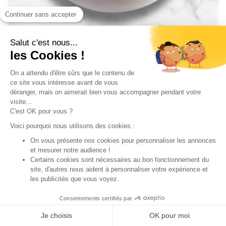
Continuer sans accepter
NOUVEAU
Salut c'est nous...
les Cookies !
COMPOSITION
ALLERGÈNES
On a attendu d'être sûrs que le contenu de
ce site vous intéresse avant de vous
déranger, mais on aimerait bien vous accompagner pendant votre
Roquette, jambon cru italien, burratina, tomates cerises au
visite...
basilic, parmigiano reggiano DOP*, pesto, huile d’olive
C'est OK pour vous ?
vierge extra, crème de vinaigre balsamique, éclats de
noisettes, poivre noir du moulin * Denominazione di Origine
Voici pourquoi nous utilisons des cookies :
Protetta
On vous présente nos cookies pour personnaliser les annonces
et mesurer notre audience !
Certains cookies sont nécessaires au bon fonctionnement du
site, d'autres nous aident à personnaliser votre expérience et
D’AUTRES ONT AUSSI AIMÉ :
les publicités que vous voyez.
Consentements certifiés par
1
AJOUTER
Je choisis
OK pour moi